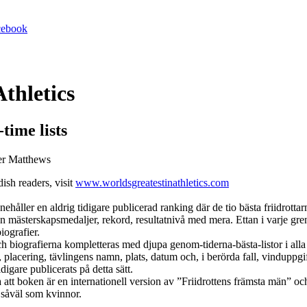
acebook
Athletics
time lists
er Matthews
sh readers, visit
www.worldsgreatestinathletics.com
ehåller en aldrig tidigare publicerad ranking där de tio bästa friidrotta
 mästerskapsmedaljer, rekord, resultatnivå med mera. Ettan i varje gren p
biografier.
 biografierna kompletteras med djupa genom-tiderna-bästa-listor i alla 
 placering, tävlingens namn, plats, datum och, i berörda fall, vinduppgif
idigare publicerats på detta sätt.
att boken är en internationell version av ”Friidrottens främsta män” oc
såväl som kvinnor.