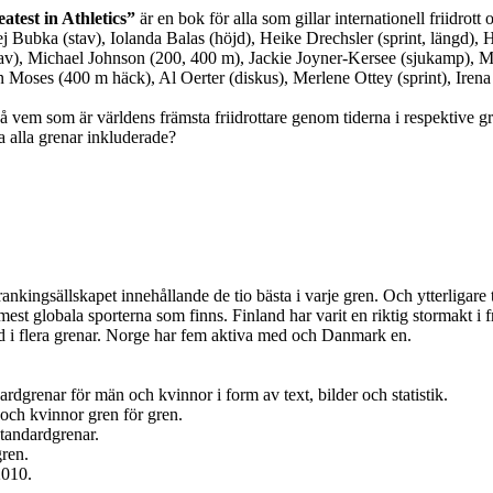
atest in Athletics”
är en bok för alla som gillar internationell friidrott
ej Bubka (stav), Iolanda Balas (höjd), Heike Drechsler (sprint, längd), H
tav), Michael Johnson (200, 400 m), Jackie Joyner-Kersee (sjukamp), Ma
 Moses (400 m häck), Al Oerter (diskus), Merlene Ottey (sprint), Irena
 på vem som är världens främsta friidrottare genom tiderna i respektive
a alla grenar inkluderade?
a rankingsällskapet innehållande de tio bästa i varje gren. Och ytterliga
st globala sporterna som finns. Finland har varit en riktig stormakt i f
 i flera grenar. Norge har fem aktiva med och Danmark en.
ardgrenar för män och kvinnor i form av text, bilder och statistik.
 och kvinnor gren för gren.
standardgrenar.
gren.
2010.