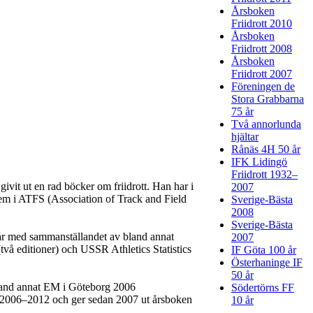
Årsboken
Friidrott 2010
Årsboken
Friidrott 2008
Årsboken
Friidrott 2007
Föreningen de
Stora Grabbarna
75 år
Två annorlunda
hjältar
Rånäs 4H 50 år
IFK Lidingö
Friidrott 1932–
it ut en rad böcker om friidrott. Han har i
2007
em i ATFS (Association of Track and Field
Sverige-Bästa
2008
Sverige-Bästa
 år med sammanställandet av bland annat
2007
två editioner) och USSR Athletics Statistics
IF Göta 100 år
Österhaninge IF
50 år
 Bland annat EM i Göteborg 2006
Södertörns FF
en 2006–2012 och ger sedan 2007 ut årsboken
10 år