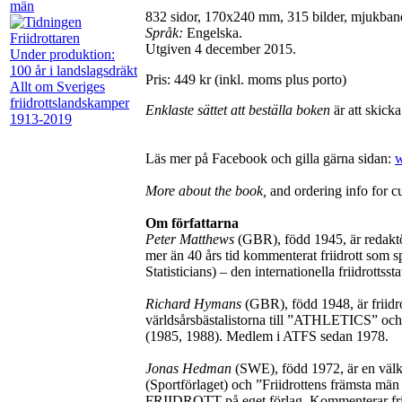
män
832 sidor, 170x240 mm, 315 bilder, mjukban
Språk:
Engelska.
Utgiven 4 december 2015.
Under produktion:
100 år i landslagsdräkt
Pris: 449 kr (inkl. moms plus porto)
Allt om Sveriges
friidrottslandskamper
Enklaste sättet att beställa boken
är att skicka 
1913-2019
Läs mer på Facebook och gilla gärna sidan:
w
More about the book,
and ordering info for 
Om författarna
Peter Matthews
(GBR), född 1945, är redaktö
mer än 40 års tid kommenterat friidrott so
Statisticians) – den internationella friidrottss
Richard Hymans
(GBR), född 1948, är friidr
världsårsbästalistorna till ”ATHLETICS” och h
(1985, 1988). Medlem i ATFS sedan 1978.
Jonas Hedman
(SWE), född 1972, är en välkä
(Sportförlaget) och ”Friidrottens främsta mä
FRIIDROTT på eget förlag. Kommenterar fri