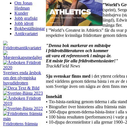
Om Jonas
”World’s Gre
Hedman
(sprint), Serg
Kunder
Isinbajeva (s
Jobb grafiskt
längd), Edwin
Jobb idrott
många fler.
Bokbeställningar
I ”World’s Greatest in Athletics” får du svar
Antikvariatet
respektive kvinnliga friidrottare genom tidern
"Denna bok markerar en milstolpe
i friidrottslitteraturen och kommer
att vara ett referensverk i många år.
Ett måste för alla friidrottsentusiaster!"
Track&Field News
Sveriges enda årsbok
Sju svenskar finns med
i det ytterst celebr
om den olympiska
med världens genom tiderna bästa i en av de me
huvudidrotten
som Sverige även om några av dem finns med
Innehåll
• Tio-bästa-ranking genom tiderna i alla stand
• Biografier över historiens allra främsta män
• 500-djupa genom-tiderna-bästa-listor i alla 
• 100 bästa resultaten (performances) i varje 
• 10-djupa decennielistor i alla grenar 1900–
Friidrottens främsta