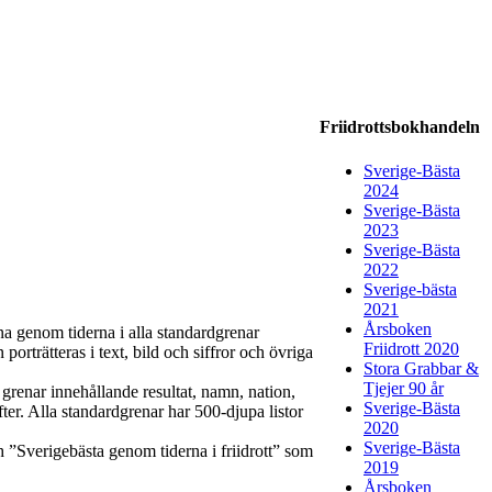
Friidrottsbokhandeln
Sverige-Bästa
2024
Sverige-Bästa
2023
Sverige-Bästa
2022
Sverige-bästa
2021
Årsboken
rna genom tiderna i alla standardgrenar
Friidrott 2020
orträtteras i text, bild och siffror och övriga
Stora Grabbar &
Tjejer 90 år
grenar innehållande resultat, namn, nation,
Sverige-Bästa
ter. Alla standardgrenar har 500-djupa listor
2020
Sverige-Bästa
h ”Sverigebästa genom tiderna i friidrott” som
2019
Årsboken