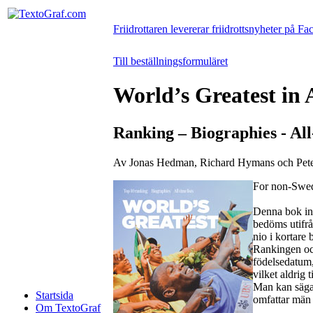
Friidrottaren levererar friidrottsnyheter på F
Till beställningsformuläret
World’s Greatest in 
Ranking – Biographies - All-
Av Jonas Hedman, Richard Hymans och Pet
For non-Swedi
Denna bok inn
bedöms utifrån
nio i kortare 
Rankingen och
födelsedatum,
vilket aldrig t
Man kan säga 
Startsida
omfattar män 
Om TextoGraf