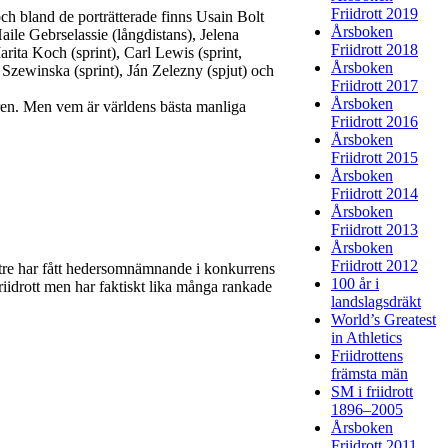
Friidrott 2019
 och bland de porträtterade finns Usain Bolt
Årsboken
aile Gebrselassie (långdistans), Jelena
Friidrott 2018
rita Koch (sprint), Carl Lewis (sprint,
Årsboken
 Szewinska (sprint), Ján Zelezny (spjut) och
Friidrott 2017
Årsboken
 gren. Men vem är världens bästa manliga
Friidrott 2016
Årsboken
Friidrott 2015
Årsboken
Friidrott 2014
Årsboken
Friidrott 2013
Årsboken
Friidrott 2012
re tre har fått hedersomnämnande i konkurrens
100 år i
riidrott men har faktiskt lika många rankade
landslagsdräkt
World’s Greatest
in Athletics
Friidrottens
främsta män
SM i friidrott
1896–2005
Årsboken
Friidrott 2011