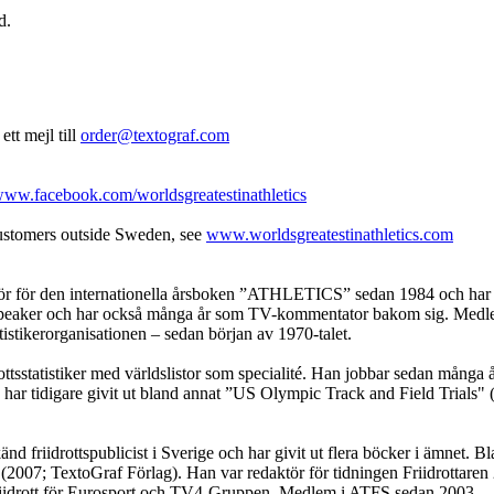
d.
ett mejl till
order@textograf.com
ww.facebook.com/worldsgreatestinathletics
customers outside Sweden, see
www.worldsgreatestinathletics.com
r för den internationella årsboken ”ATHLETICS” sedan 1984 och har giv
m speaker och har också många år som TV-kommentator bakom sig. Medl
tatistikerorganisationen – sedan början av 1970-talet.
ottsstatistiker med världslistor som specialité. Han jobbar sedan många
ar tidigare givit ut bland annat ”US Olympic Track and Field Trials" (
nd friidrottspublicist i Sverige och har givit ut flera böcker i ämnet.
n (2007; TextoGraf Förlag). Han var redaktör för tidningen Friidrottar
idrott för Eurosport och TV4-Gruppen. Medlem i ATFS sedan 2003.